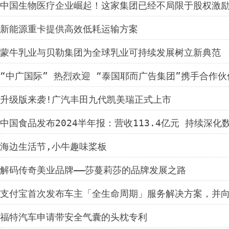
中国生物医疗企业崛起！这家集团已经不局限于股权激
新能源重卡提供高效低耗运输方案
蒙牛乳业与贝勒集团为全球乳业可持续发展树立新典范
“中广国际” 热烈欢迎 “泰国耶而广告集团”携手合作伙
国品牌推向全球市场
升级版来袭!广汽丰田九代凯美瑞正式上市
中国食品发布2024半年报：营收113.4亿元 持续深化
海边生活节,小牛趣味桨板
解码传奇美业品牌——莎蔓莉莎的品牌发展之路
支付宝首次发布车主「全生命周期」服务解决方案，并
福特汽车申请带安全气囊的头枕专利