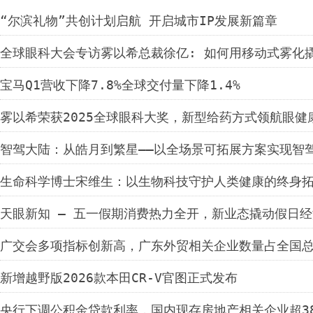
“尔滨礼物”共创计划启航 开启城市IP发展新篇章
全球眼科大会专访雾以希总裁徐亿: 如何用移动式雾化
宝马Q1营收下降7.8%全球交付量下降1.4%
雾以希荣获2025全球眼科大奖，新型给药方式领航眼健
智驾大陆：从皓月到繁星——以全场景可拓展方案实现智
生命科学博士宋维生：以生物科技守护人类健康的终身
天眼新知 — 五一假期消费热力全开，新业态撬动假日
广交会多项指标创新高，广东外贸相关企业数量占全国总
新增越野版2026款本田CR-V官图正式发布
央行下调公积金贷款利率，国内现存房地产相关企业超3