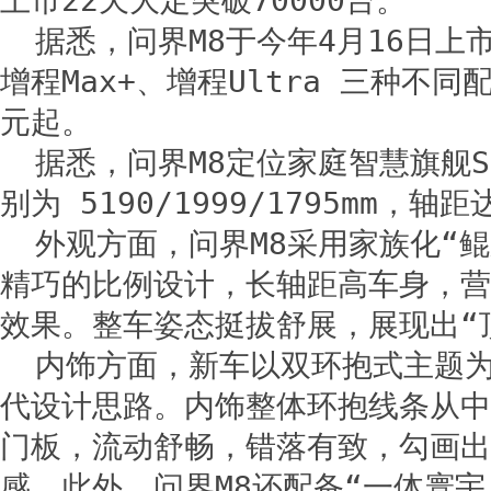
上市22天大定突破70000台。
据悉，问界M8于今年4月16日上
增程Max+、增程Ultra 三种不同
元起。
据悉，问界M8定位家庭智慧旗舰S
别为 5190/1999/1795mm，轴距
外观方面，问界M8采用家族化“
精巧的比例设计，长轴距高车身，营
效果。整车姿态挺拔舒展，展现出“
内饰方面，新车以双环抱式主题
代设计思路。内饰整体环抱线条从中
门板，流动舒畅，错落有致，勾画出
感。此外，问界M8还配备“一体寰宇