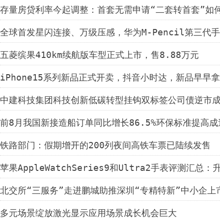
存量房贷利率今起调整：首套无需申请“二套转首套”如
全球首发星闪连接、万级压感，华为M-Pencil第三代
五菱缤果410km续航版车型正式上市，售8.88万元
iPhone15系列新品正式开卖，抖音小时达，新品早早拿
中建科技集团科技创新低碳转型挂钩双标签公司债逆市
前8月我国新接造船订单同比增长86.5%环保标准提高
铁路部门：假期增开的200列夜间高铁车票已陆续发售
苹果AppleWatchSeries9和Ultra2手表评测汇总：
北交所“三服务”走进鹏城助推深圳“专精特新”中小企上
多元场景绽放激光显示应用场景成长机会巨大