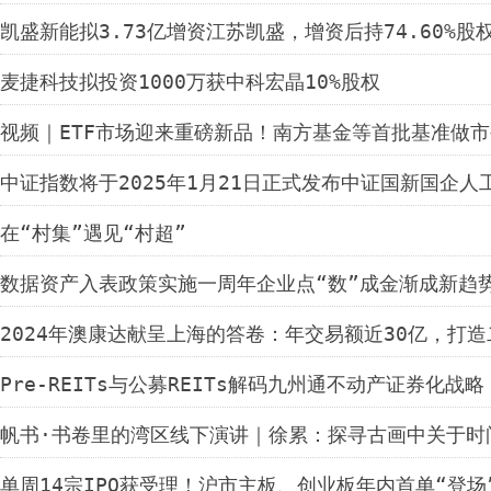
凯盛新能拟3.73亿增资江苏凯盛，增资后持74.60%股
麦捷科技拟投资1000万获中科宏晶10%股权
视频｜ETF市场迎来重磅新品！南方基金等首批基准做市
中证指数将于2025年1月21日正式发布中证国新国企
在“村集”遇见“村超”
数据资产入表政策实施一周年企业点“数”成金渐成新趋
2024年澳康达献呈上海的答卷：年交易额近30亿，打
Pre-REITs与公募REITs解码九州通不动产证券化战略
帆书·书卷里的湾区线下演讲｜徐累：探寻古画中关于时
单周14宗IPO获受理！沪市主板、创业板年内首单“登场