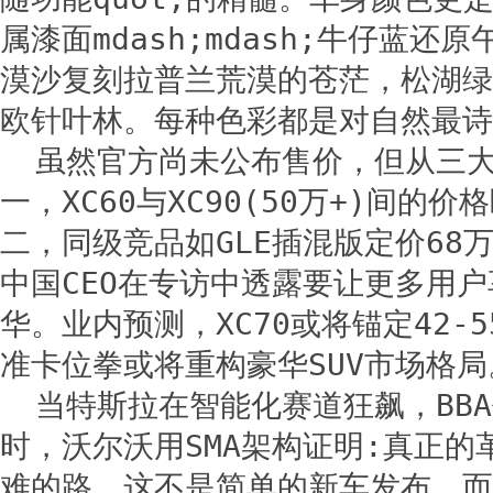
属漆面mdash;mdash;牛仔蓝还
漠沙复刻拉普兰荒漠的苍茫，松湖绿
欧针叶林。每种色彩都是对自然最诗
虽然官方尚未公布售价，但从三
一，XC60与XC90(50万+)间的
二，同级竞品如GLE插混版定价68
中国CEO在专访中透露要让更多用
华。业内预测，XC70或将锚定42-
准卡位拳或将重构豪华SUV市场格局
当特斯拉在智能化赛道狂飙，BB
时，沃尔沃用SMA架构证明:真正的
难的路。这不是简单的新车发布，而