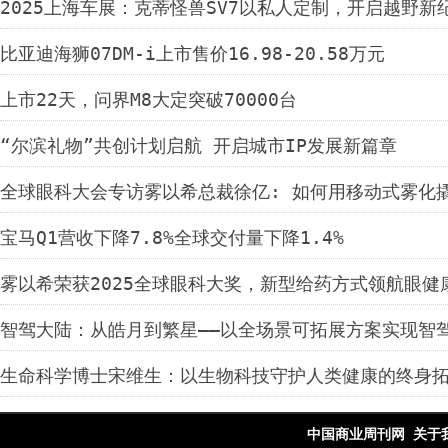
2025上海车展：克蒂怪兽SV7以私人定制，开启越野新
比亚迪海狮07DM-i上市售价16.98-20.58万元
上市22天，问界M8大定突破70000台
“尔滨礼物”共创计划启航 开启城市IP发展新篇章
全球眼科大会专访雾以希总裁徐亿: 如何用移动式雾化
宝马Q1营收下降7.8%全球交付量下降1.4%
雾以希荣获2025全球眼科大奖，新型给药方式领航眼健
智驾大陆：从皓月到繁星——以全场景可拓展方案实现智
生命科学博士宋维生：以生物科技守护人类健康的终身
中国商业周刊网
关于