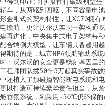
中得到印证:可扩展性打破级别壁垒，
轿车，从两驱到四驱，不同容量电池
形金刚式的架构特性，让XC70拥有同
电续航，更让沃尔沃实现一架构通吃
建再进化，中央集中式电子架构每秒
配合端侧大模型，让车辆具备越用越
得期待的是，城市NPA领航辅助系
时；沃尔沃的安全更是镌刻基因里的
工程师团队携50年5万起真实事故数
中还植入了预碰撞智能断电系统和电
更以打造可持续豪华责任担当，从禁
舱香氛系统，到采用-50℃仍环保