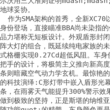
尔沃用三大准则证明mdash;mdas
地球妥协。
作为SMA架构的首秀，全新XC7
身份登场，直接瞄准BBA尚未染指
品力堪称无短板设计。外观盾形封闭
阵大灯的组合，既延续纯电家族的未
式格栅实现0.27Cd超低风阻。车
把手的设计，将极简主义推向新高度
条则暗藏空气动力学玄机。最惊艳的
的科技演绎:C形灯带中嵌入盾形光
条，在雨雾天气能提升300%警示效
做到极致的坚持，正是斯堪的纳维亚设
随功能quot;的精髓。车身颜色更