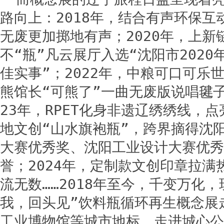
路向上：2018年，结合有声环保互
无废更加掷地有声；2020年，上新
不“瓶”凡云展厅入选“沈阳市202
佳实事”；2022年，中粮可口可乐
熊馆长“可熊了”一曲无废版说唱毽子
23年，RPET化身非遗辽绣绣线，
地文创“山水旗袍瓶”，跨界摘得沈
大赛优秀奖、沈阳工业设计大赛优秀
誉；2024年，定制款文创印章拉满
流无数……2018年至今，千变万化
我，回头见”饮料瓶循环再生概念展
工业博物馆等城市地标，走进城心公