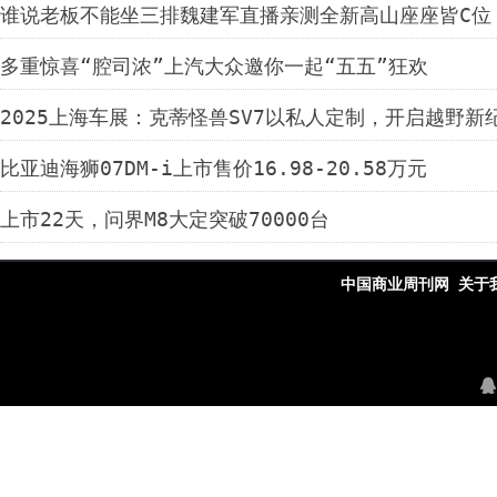
谁说老板不能坐三排魏建军直播亲测全新高山座座皆C位
多重惊喜“腔司浓”上汽大众邀你一起“五五”狂欢
2025上海车展：克蒂怪兽SV7以私人定制，开启越野新
比亚迪海狮07DM-i上市售价16.98-20.58万元
上市22天，问界M8大定突破70000台
中国商业周刊网
关于