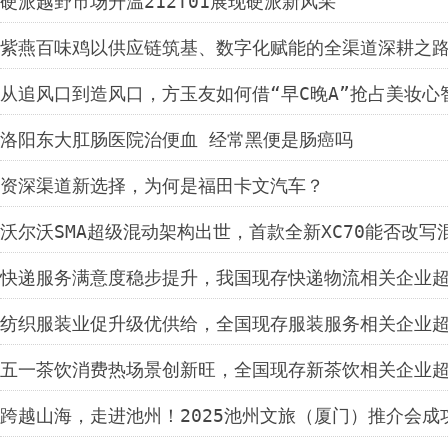
硬派越野市场升温212T01展现硬派新风采
紫燕百味鸡以供应链筑基、数字化赋能的全渠道深耕之
从追风口到造风口，方玉友如何借“早C晚A”抢占美妆心
洛阳东大肛肠医院治便血 经常黑便是肠癌吗
资深渠道新选择，为何是福田卡文汽车？
沃尔沃SMA超级混动架构出世，首款全新XC70能否改写
快递服务满意度稳步提升，我国现存快递物流相关企业超1
纺织服装业促升级优供给，全国现存服装服务相关企业超1
五一茶饮消费热场景创新旺，全国现存新茶饮相关企业超3
跨越山海，走进池州！2025池州文旅（厦门）推介会成